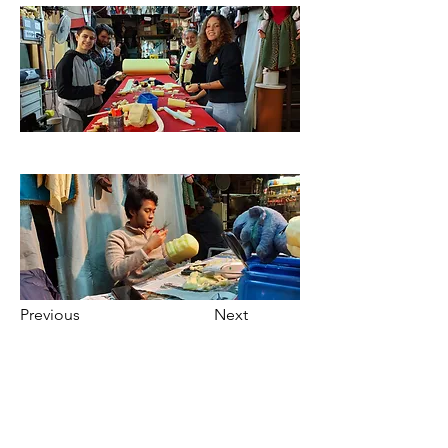
Previous
Next
©2023 by adalene. Proudly
created with
Wix.com