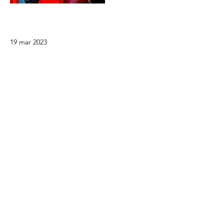
19 mar 2023
Spettacolo al Circo Massimo
Una grande giornata di Festa al Circo
Massimo
Read More
18 feb 2023
Spettacolo al Carnevale