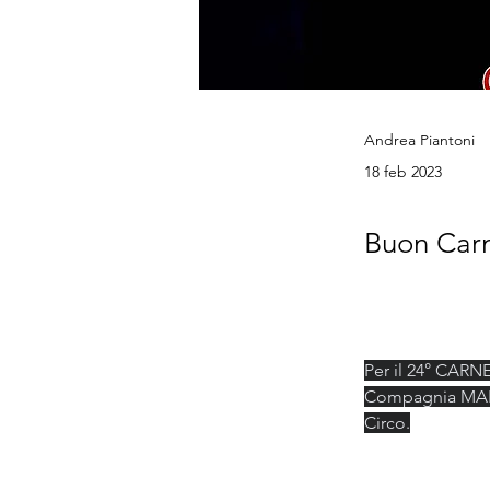
Andrea Piantoni
18 feb 2023
Buon Carn
Per il 24° CAR
Compagnia MANG
Circo.