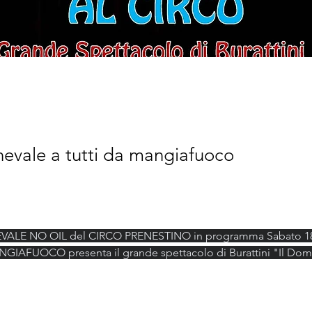
evale a tutti da mangiafuoco
NEVALE NO OIL del CIRCO PRENESTINO in programma Sabato 18 
IAFUOCO presenta il grande spettacolo di Burattini "Il Dom