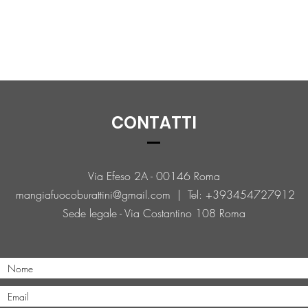
CONTATTI
Via Efeso 2A - 00146 Roma
mangiafuocoburattini@gmail.com
| Tel: +393454727912
Sede legale - Via Costantino 108 Roma