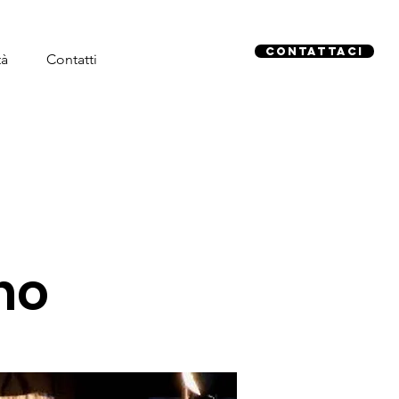
Contattaci
tà
Contatti
no