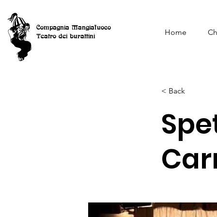
Compagnia Mangiafuoco
Home
Ch
Teatro dei burattini
< Back
Spe
Car